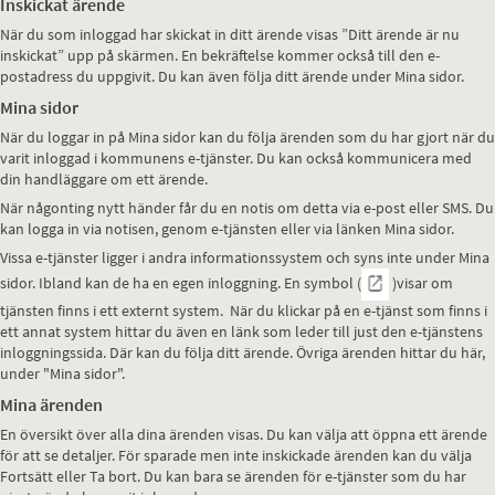
Inskickat ärende
När du som inloggad har skickat in ditt ärende visas ”Ditt ärende är nu
inskickat” upp på skärmen. En bekräftelse kommer också till den e-
postadress du uppgivit. Du kan även följa ditt ärende under Mina sidor.
Mina sidor
När du loggar in på Mina sidor kan du följa ärenden som du har gjort när du
varit inloggad i kommunens e-tjänster. Du kan också kommunicera med
din handläggare om ett ärende.
När någonting nytt händer får du en notis om detta via e-post eller SMS. Du
kan logga in via notisen, genom e-tjänsten eller via länken Mina sidor.
Vissa e-tjänster ligger i andra informationssystem och syns inte under Mina
sidor. Ibland kan de ha en egen inloggning. En symbol (
)visar om
tjänsten finns i ett externt system. När du klickar på en e-tjänst som finns i
ett annat system hittar du även en länk som leder till just den e-tjänstens
inloggningssida. Där kan du följa ditt ärende. Övriga ärenden hittar du här,
under "Mina sidor".
Mina ärenden
En översikt över alla dina ärenden visas. Du kan välja att öppna ett ärende
för att se detaljer. För sparade men inte inskickade ärenden kan du välja
Fortsätt eller Ta bort. Du kan bara se ärenden för e-tjänster som du har