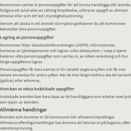
Kommunen samlar in personuppgifter för att kunna handlägga ditt ärende,
fullgöra ett avtal eller en rättslig förpliktelse, utföra en uppgift av allmänt
intresse eller som ett led i myndighetsutövning.
Genom att skicka in ett ärende via e-tjänst godkänner du att kommunen
behandlar dina personuppgifter.
Lagring av personuppgifter
Kommunen följer dataskyddsförordningen (GDPR). Informationen
hanteras av tjänstepersoner och lagras i olika datasystem. I varje e-tjänst
beskrivs vilka personuppgifter som samlas in, av vilken anledning och hur
länge uppgifterna lagras.
Personuppgifter får bara samlas in för särskilt angivna syften och får inte
senare användas för andra syften. När de inte längre behövs ska de tas bort
(gallras) eller arkiveras.
Vem kan se mina inskickade uppgifter
Inskickade ärenden kan bara läsas av de handläggare som arbetar med just
den typen av ärenden.
Allmänna handlingar
Ärenden som kommer in till kommunen blir allmänna handlingar.
Allmänna offentliga handlingar kan komma att lämnas ut på begäran, efter
sekretessprövning.