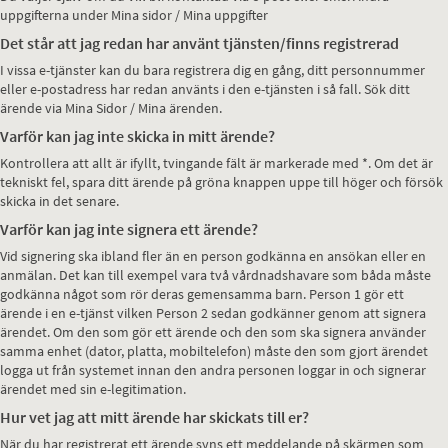
uppgifterna under Mina sidor / Mina uppgifter
Det står att jag redan har använt tjänsten/finns registrerad
I vissa e-tjänster kan du bara registrera dig en gång, ditt personnummer
eller e-postadress har redan använts i den e-tjänsten i så fall. Sök ditt
ärende via Mina Sidor / Mina ärenden.
Varför kan jag inte skicka in mitt ärende?
Kontrollera att allt är ifyllt, tvingande fält är markerade med *. Om det är
tekniskt fel, spara ditt ärende på gröna knappen uppe till höger och försök
skicka in det senare.
Varför kan jag inte signera ett ärende?
Vid signering ska ibland fler än en person godkänna en ansökan eller en
anmälan. Det kan till exempel vara två vårdnadshavare som båda måste
godkänna något som rör deras gemensamma barn. Person 1 gör ett
ärende i en e-tjänst vilken Person 2 sedan godkänner genom att signera
ärendet. Om den som gör ett ärende och den som ska signera använder
samma enhet (dator, platta, mobiltelefon) måste den som gjort ärendet
logga ut från systemet innan den andra personen loggar in och signerar
ärendet med sin e-legitimation.
Hur vet jag att mitt ärende har skickats till er?
När du har registrerat ett ärende syns ett meddelande på skärmen som