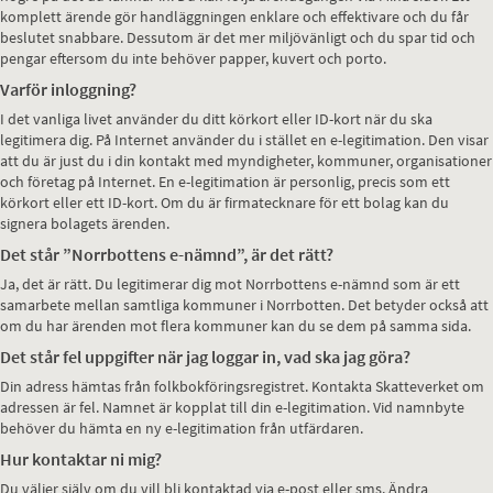
komplett ärende gör handläggningen enklare och effektivare och du får
beslutet snabbare. Dessutom är det mer miljövänligt och du spar tid och
pengar eftersom du inte behöver papper, kuvert och porto.
Varför inloggning?
I det vanliga livet använder du ditt körkort eller ID-kort när du ska
legitimera dig. På Internet använder du i stället en e-legitimation. Den visar
att du är just du i din kontakt med myndigheter, kommuner, organisationer
och företag på Internet. En e-legitimation är personlig, precis som ett
körkort eller ett ID-kort. Om du är firmatecknare för ett bolag kan du
signera bolagets ärenden.
Det står ”Norrbottens e-nämnd”, är det rätt?
Ja, det är rätt. Du legitimerar dig mot Norrbottens e-nämnd som är ett
samarbete mellan samtliga kommuner i Norrbotten. Det betyder också att
om du har ärenden mot flera kommuner kan du se dem på samma sida.
Det står fel uppgifter när jag loggar in, vad ska jag göra?
Din adress hämtas från folkbokföringsregistret. Kontakta Skatteverket om
adressen är fel. Namnet är kopplat till din e-legitimation. Vid namnbyte
behöver du hämta en ny e-legitimation från utfärdaren.
Hur kontaktar ni mig?
Du väljer själv om du vill bli kontaktad via e-post eller sms. Ändra