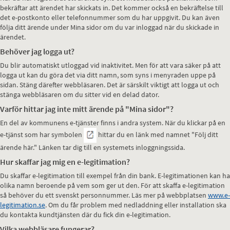
bekräftar att ärendet har skickats in. Det kommer också en bekräftelse till
det e-postkonto eller telefonnummer som du har uppgivit. Du kan även
följa ditt ärende under Mina sidor om du var inloggad när du skickade in
ärendet.
Behöver jag logga ut?
Du blir automatiskt utloggad vid inaktivitet. Men för att vara säker på att
logga ut kan du göra det via ditt namn, som syns i menyraden uppe på
sidan. Stäng därefter webbläsaren. Det är särskilt viktigt att logga ut och
stänga webbläsaren om du sitter vid en delad dator.
Varför hittar jag inte mitt ärende på "Mina sidor"?
En del av kommunens e-tjänster finns i andra system. När du klickar på en
e-tjänst som har symbolen
hittar du en länk med namnet "Följ ditt
ärende här." Länken tar dig till en systemets inloggningssida.
Hur skaffar jag mig en e-legitimation?
Du skaffar e-legitimation till exempel från din bank. E-legitimationen kan ha
olika namn beroende på vem som ger ut den. För att skaffa e-legitimation
så behöver du ett svenskt personnummer. Läs mer på webbplatsen
www.e-
legitimation.se
. Om du får problem med nedladdning eller installation ska
du kontakta kundtjänsten där du fick din e-legitimation.
Vilka webbläsare fungerar?