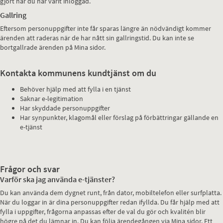
gjort när du har varit inloggad.
Gallring
Eftersom personuppgifter inte får sparas längre än nödvändigt kommer
ärenden att raderas när de har nått sin gallringstid. Du kan inte se
bortgallrade ärenden på Mina sidor.
Kontakta kommunens kundtjänst om du
Behöver hjälp med att fylla i en tjänst
Saknar e-legitimation
Har skyddade personuppgifter
Har synpunkter, klagomål eller förslag på förbättringar gällande en
e-tjänst
Frågor och svar
Varför ska jag använda e-tjänster?
Du kan använda dem dygnet runt, från dator, mobiltelefon eller surfplatta.
När du loggar in är dina personuppgifter redan ifyllda. Du får hjälp med att
fylla i uppgifter, frågorna anpassas efter de val du gör och kvalitén blir
högre på det du lämnar in. Du kan följa ärendegången via Mina sidor. Ett