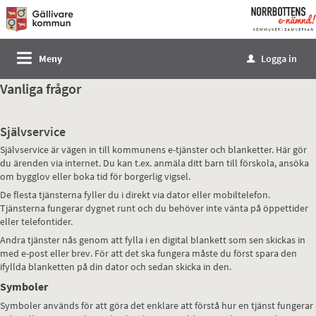
Välkommen
till
e-
Meny
Logga in
u
tjänster
-
Vanliga frågor
Norrbottens
enämnd
Självservice
Självservice är vägen in till kommunens e-tjänster och blanketter. Här gör
du ärenden via internet. Du kan t.ex. anmäla ditt barn till förskola, ansöka
om bygglov eller boka tid för borgerlig vigsel.
De flesta tjänsterna fyller du i direkt via dator eller mobiltelefon.
Tjänsterna fungerar dygnet runt och du behöver inte vänta på öppettider
eller telefontider.
Andra tjänster nås genom att fylla i en digital blankett som sen skickas in
med e-post eller brev. För att det ska fungera måste du först spara den
ifyllda blanketten på din dator och sedan skicka in den.
Symboler
Symboler används för att göra det enklare att förstå hur en tjänst fungerar