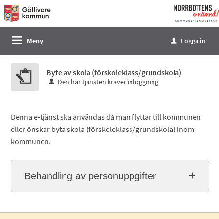
Välkommen
till
e-
Meny
Logga in
u
tjänster
-
Byte av skola (förskoleklass/grundskola)
Norrbottens
Den här tjänsten kräver inloggning
enämnd
Denna e-tjänst ska användas då man flyttar till kommunen
eller önskar byta skola (förskoleklass/grundskola) inom
kommunen.
Behandling av personuppgifter