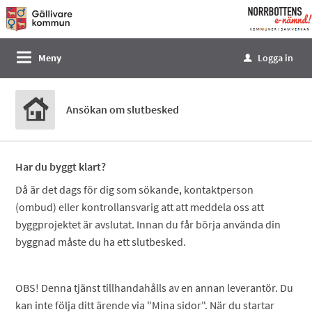
Välkommen
till
e-
Meny
Logga in
u
tjänster
-
Norrbottens
Ansökan om slutbesked
enämnd
Har du byggt klart?
Då är det dags för dig som sökande, kontaktperson
(ombud) eller kontrollansvarig att att meddela oss att
byggprojektet är avslutat. Innan du får börja använda din
byggnad måste du ha ett slutbesked.
OBS! Denna tjänst tillhandahålls av en annan leverantör. Du
kan inte följa ditt ärende via "Mina sidor". När du startar