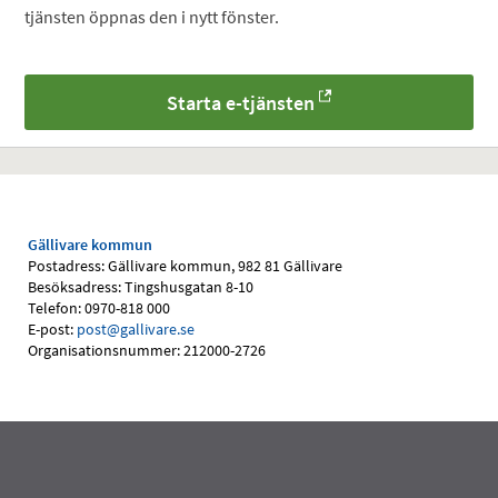
tjänsten öppnas den i nytt fönster.
Starta e-tjänsten
Gällivare kommun
Postadress: Gällivare kommun, 982 81 Gällivare
Besöksadress: Tingshusgatan 8-10
Telefon: 0970-818 000
E-post:
post@gallivare.se
Organisationsnummer: 212000-2726