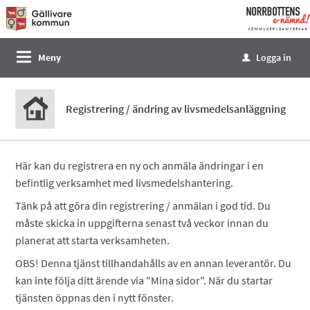
Välkommen
till
e-
Meny
Logga in
u
tjänster
-
Norrbottens
Registrering / ändring av livsmedelsanläggning
enämnd
Här kan du registrera en ny och anmäla ändringar i en
befintlig verksamhet med livsmedelshantering.
Tänk på att göra din registrering / anmälan i god tid. Du
måste skicka in uppgifterna senast två veckor innan du
planerat att starta verksamheten.
OBS! Denna tjänst tillhandahålls av en annan leverantör. Du
kan inte följa ditt ärende via "Mina sidor". När du startar
tjänsten öppnas den i nytt fönster.