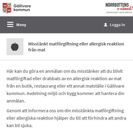
Välkommen
till
e-
Meny
Logga in
u
tjänster
-
Misstänkt matförgiftning eller allergisk reaktion
Norrbottens
från mat
enämnd
Här kan du göra en anmälan om du misstänker att du blivit
matförgiftad eller drabbats av en allergisk reaktion av mat
från en butik, restaurang eller ett annat matställe i Gällivare
kommun. Avdelning miljö och bygg kommer att hantera din
anmälan.
Genom att informera oss om din misstänkta matförgiftning
eller allergiska reaktion hjälper du till att förhindra att andra
kan bli sjuka.