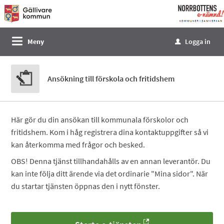
Välkommen
till
e-
Meny
Logga in
u
tjänster
-
Norrbottens
Ansökning till förskola och fritidshem
enämnd
Här gör du din ansökan till kommunala förskolor och
fritidshem. Kom i håg registrera dina kontaktuppgifter så vi
kan återkomma med frågor och besked.
OBS! Denna tjänst tillhandahålls av en annan leverantör. Du
kan inte följa ditt ärende via det ordinarie "Mina sidor". När
du startar tjänsten öppnas den i nytt fönster.